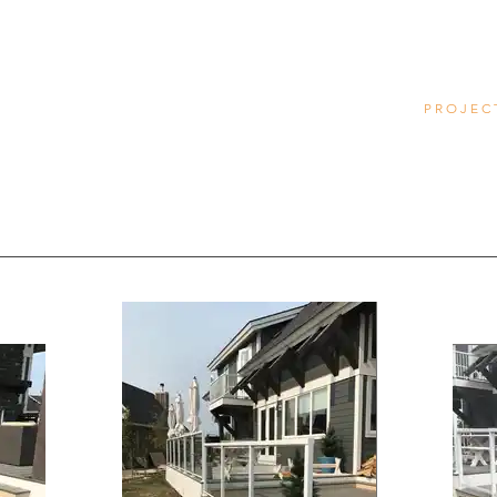
H O M E
A B O U T
P R O J E C 