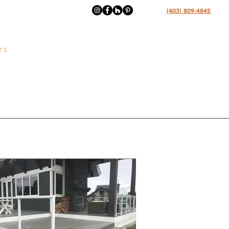
(403) 809-4845
T S
C O N T A C T
t h i e s s e n D E S I G N